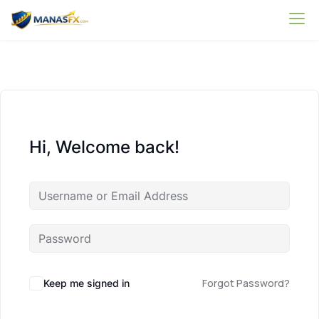
S
ManasFx
k
Learn Forex Trading with confidence
i
p
t
o
c
o
Hi, Welcome back!
n
t
e
n
t
Forgot Password?
Keep me signed in